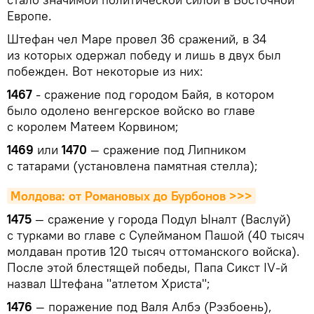
Европе.
Штефан чел Маре провел 36 сражений, в 34
из которых одержал победу и лишь в двух был
побежден. Вот некоторые из них:
1467
- сражение под городом Байя, в котором
было одолено венгерское войско во главе
с королем Матеем Корвином;
1469
или
1470
— сражение под Липником
с татарами (установлена памятная стелла);
Молдова: от Романовых до Бурбонов >>>
1475
— сражение у города Подул Ыналт (Васлуй)
с турками во главе с Сулейманом Пашой (40 тысяч
молдаван против 120 тысяч оттоманского войска).
После этой блестящей победы, Папа Сикст IV-й
назвал Штефана "атлетом Христа";
1476
— поражение под Валя Албэ (Рэзбоень),