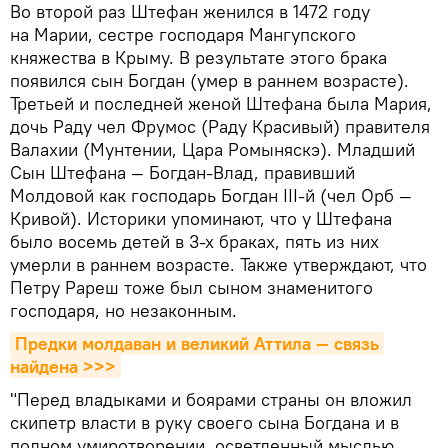
Во второй раз Штефан женился в 1472 году
на Марии, сестре господаря Мангупского
княжества в Крыму. В результате этого брака
появился сын Богдан (умер в раннем возрасте).
Третьей и последней женой Штефана была Мария,
дочь Раду чел Фрумос (Раду Красивый) правителя
Валахии (Мунтении, Цара Ромыняскэ). Младший
Сын Штефана — Богдан-Влад, правивший
Молдовой как господарь Богдан III-й (чел Орб —
Кривой). Историки упоминают, что у Штефана
было восемь детей в 3-х браках, пять из них
умерли в раннем возрасте. Также утверждают, что
Петру Рареш тоже был сыном знаменитого
господаря, но незаконным.
Предки молдаван и великий Аттила — связь 
найдена >>>
"Перед владыками и боярами страны он вложил
скипетр власти в руку своего сына Богдана и в
полном умиротворении, осветленный мыслью