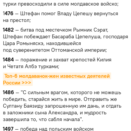
турки превосходили в силе молдавское войско;
1
476
— Штефан помог Владу Цепешу вернуться
на престол;
1482
— битва под местечком Рымник Сэрат,
Штефан побеждает Басараба Цепелуша, господаря
Цара Ромыняскэ, находившейся
под суверенитетом Оттоманской империи;
1484
— поражение и захват крепостей Килия
и Четатя Албэ турками;
Топ-6 молдаванок-жен известных деятелей 
России >>>
1486
— "С сильным врагом, которого не можешь
победить, старайся жить в мире. Отправить же
Султану Баязиду запрошенную им дань, и отдать
в заложники сына Александра, и мудрость
завершила то, что сабля начала".
1497
— победа над польским войском