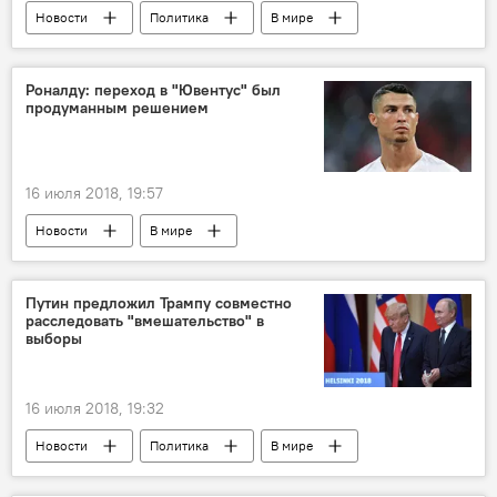
Новости
Политика
В мире
Израиль
Сирия
Иерусалим
Ближний Восток
Владимир Путин
Роналду: переход в "Ювентус" был
продуманным решением
геополитика
Дональд Трамп
переговоры
16 июля 2018, 19:57
Новости
В мире
Криштиану Роналду
Ювентус
переход
Спорт
Футбол
Путин предложил Трампу совместно
расследовать "вмешательство" в
выборы
16 июля 2018, 19:32
Новости
Политика
В мире
Россия
США
Владимир Путин