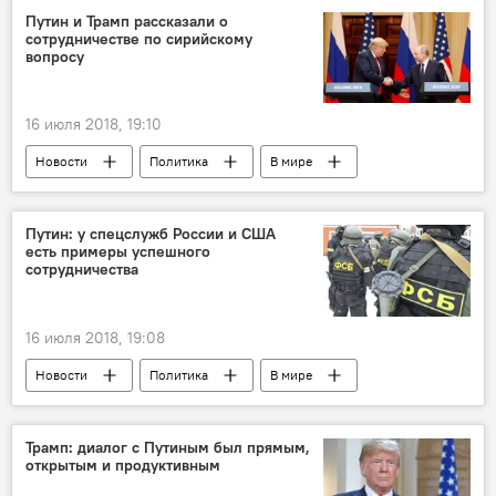
Дональд Трамп
расследование
Путин и Трамп рассказали о
сотрудничестве по сирийскому
совместные действия
вопросу
16 июля 2018, 19:10
Новости
Политика
В мире
Сирия
Россия
США
Дональд Трамп
Владимир Путин
Путин: у спецслужб России и США
есть примеры успешного
сотрудничества
16 июля 2018, 19:08
Новости
Политика
В мире
Россия
США
Москва
Вашингтон
Финляндия
Хельсинки
Трамп: диалог с Путиным был прямым,
открытым и продуктивным
Владимир Путин
Дональд Трамп