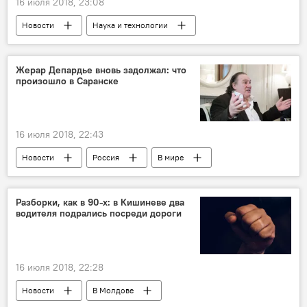
16 июля 2018, 23:08
Новости
Наука и технологии
В мире
США
оружие
пистолет
огнестрельное оружие
Жерар Депардье вновь задолжал: что
произошло в Саранске
смартфон
16 июля 2018, 22:43
Новости
Россия
В мире
Россия
Франция
Саранск
налоги
долги
актер
Разборки, как в 90-х: в Кишиневе два
водителя подрались посреди дороги
16 июля 2018, 22:28
Новости
В Молдове