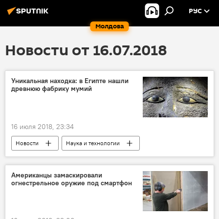
РУС
Молдова
Новости от 16.07.2018
Уникальная находка: в Египте нашли
древнюю фабрику мумий
16 июля 2018, 23:34
Новости
Наука и технологии
В мире
Египет
Каир
история
находка
ученые
Американцы замаскировали
огнестрельное оружие под смартфон
мумии