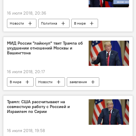
переговоры
16 июля 2018, 20:36
Новости
Политика
В мире
Дональд Трамп
Владимир Путин
Валентина Матвиенко
МИД России "лайкнул" твит Трампа об
ухудшении отношений Москвы и
Вашингтона
16 июля 2018, 20:17
В мире
Новости
заявления
твиттер
Дональд Трамп
МИД
Трамп: США рассчитывают на
совместную работу c Россией и
Израилем по Сирии
16 июля 2018, 19:58