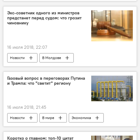
Происшествия
Кишинев
авария
ДТП
автомобиль
маршрутка
Экс-советник одного из министров
предстанет перед судом: что грозит
разборки
чиновнику
16 июля 2018, 22:07
Новости
В Молдове
Происшествия
Республика Молдова
коррупция
суд
чиновник
Газовый вопрос в переговорах Путина
и Трампа: что "светит" региону
16 июля 2018, 21:45
Новости
В мире
Экономика
Россия
Республика Молдова
США
Европа
Владимир Путин
Коротко о главном: топ-10 цитат