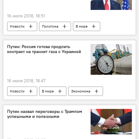
сотрудничество
взаимодействие
спецслужбы
ЦРУ
ФСБ
16 июля 2018, 18:51
Новости
Политика
В мире
Россия
США
Москва
Вашингтон
Финляндия
Хельсинки
Путин: Россия готова продлить
контракт на транзит газа с Украиной
Владимир Путин
диалог
геополитика
Дональд Трамп
переговоры
16 июля 2018, 18:47
Новости
В мире
Экономика
Россия
Украина
Владимир Путин
транзит
контракт
продление
Путин назвал переговоры с Трампом
успешными и полезными
"Газпром"
газ
"Нафтогаз"