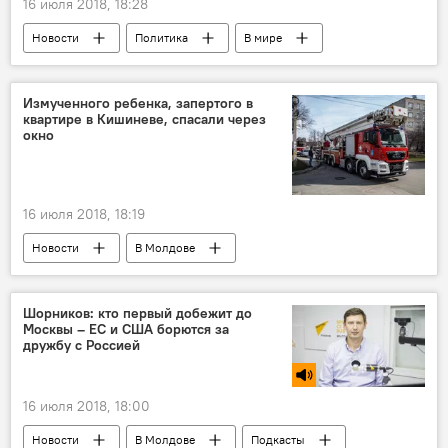
16 июля 2018, 18:28
Новости
Политика
В мире
Владимир Путин
Дональд Трамп
Измученного ребенка, запертого в
квартире в Кишиневе, спасали через
окно
16 июля 2018, 18:19
Новости
В Молдове
Происшествия
Генеральный инспекторат по чрезвычайным ситуациям
Шорников: кто первый добежит до
Москвы – ЕС и США борются за
девочка
спасатели
дружбу с Россией
безнадзорные дети
16 июля 2018, 18:00
Новости
В Молдове
Подкасты