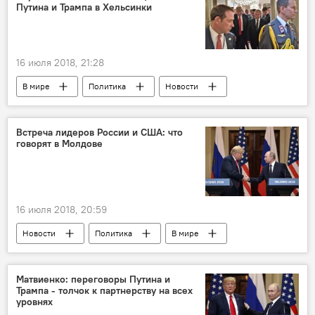
Путина и Трампа в Хельсинки
Дональд Трамп
Корнелиу Чуря
диалог
переговоры
газ
16 июля 2018, 21:28
В мире
Политика
Новости
фразы
саммит в Хельсинки
афоризмы
Владимир Путин
Встреча лидеров России и США: что
говорят в Молдове
Дональд Трамп
переговоры
16 июля 2018, 20:59
Новости
Политика
В мире
Россия
Республика Молдова
США
Владимир Путин
Дональд Трамп
Матвиенко: переговоры Путина и
Трампа - толчок к партнерству на всех
Виктор Жук
диалог
посыл
уровнях