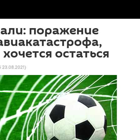
пали: поражение
авиакатастрофа,
е хочется остаться
5 23.08.2021
)