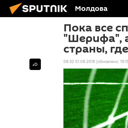
Молдова
Пока все с
"Шерифа", 
страны, гд
08:32 01.08.2018
(обновлено:
19:1