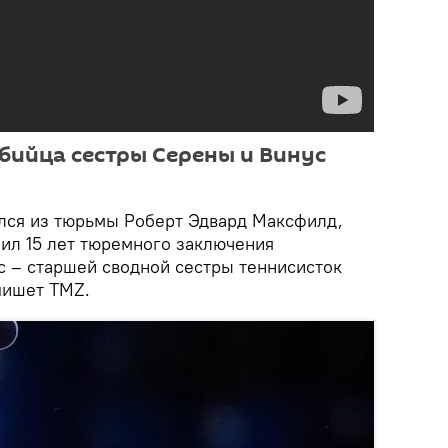
бийца сестры Серены и Винус
лся из тюрьмы Роберт Эдвард Максфилд,
чил 15 лет тюремного заключения
с – старшей сводной сестры теннисисток
 пишет TMZ.