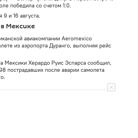
оле победила со счетом 1:0.
 9 и 16 августа.
в Мексике
иканской авиакомпании Aeromexico
злете из аэропорта Дуранго, выполняя рейс
та Мексики Херардо Руис Эспарса сообщил,
 98 пострадавших после аварии самолета
о.