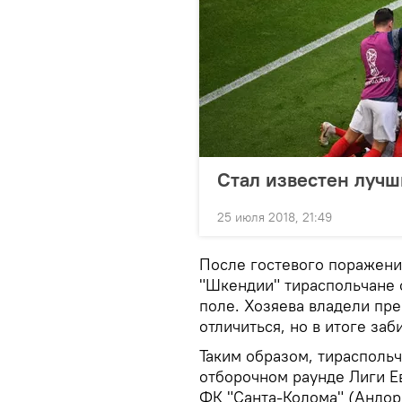
Стал известен лучш
25 июля 2018, 21:49
После гостевого поражения
"Шкендии" тираспольчане 
поле. Хозяева владели пр
отличиться, но в итоге заби
Таким образом, тираспольч
отборочном раунде Лиги Е
ФК "Санта-Колома" (Андорр