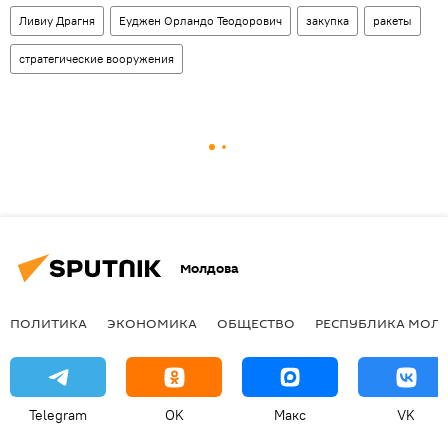
Ливиу Драгня
Еуджен Орландо Теодорович
закупка
ракеты
стратегические вооружения
Молдова
ПОЛИТИКА
ЭКОНОМИКА
ОБЩЕСТВО
РЕСПУБЛИКА МОЛ
Telegram
OK
Макс
VK