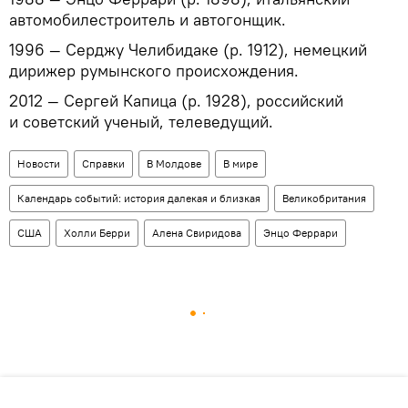
автомобилестроитель и автогонщик.
1996 — Серджу Челибидаке (р. 1912), немецкий
дирижер румынского происхождения.
2012 — Сергей Капица (р. 1928), российский
и советский ученый, телеведущий.
Новости
Справки
В Молдове
В мире
Календарь событий: история далекая и близкая
Великобритания
США
Холли Берри
Алена Свиридова
Энцо Феррари