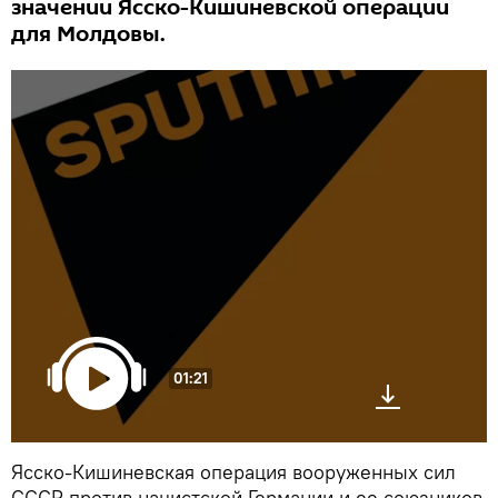
значении Ясско-Кишиневской операции
для Молдовы.
01:21
Ясско-Кишиневская операция вооруженных сил
СССР против нацистской Германии и ее союзников