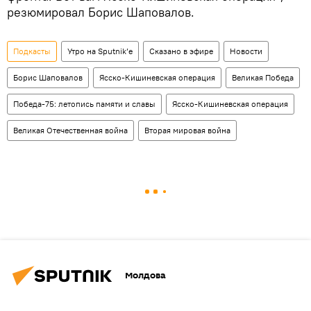
резюмировал Борис Шаповалов.
Подкасты
Утро на Sputnik’e
Сказано в эфире
Новости
Борис Шаповалов
Ясско-Кишиневская операция
Великая Победа
Победа-75: летопись памяти и славы
Ясско-Кишиневская операция
Великая Отечественная война
Вторая мировая война
Молдова