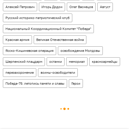
Алексей Петрович
Игорь Додон
Олег Васнецов
Август
Русский историко-патриотический клуб
Национальный Координационный Комитет "Победа"
Красная армия
Великая Отечественная война
Ясско-Кишиневская операция
освобождение Молдовы
Шерпенский плацдарм
останки
мемориал
красноармейцы
перезахоронение
воины-освободители
Победа-75: летопись памяти и славы
Герои