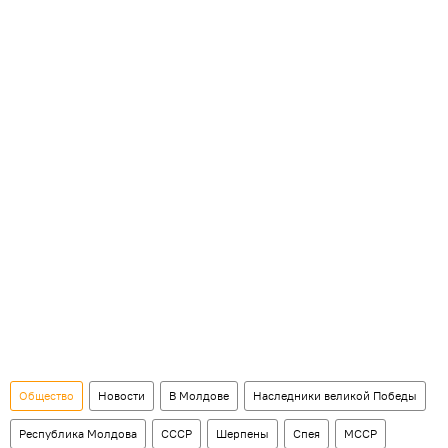
Общество
Новости
В Молдове
Наследники великой Победы
Республика Молдова
СССР
Шерпены
Спея
МССР