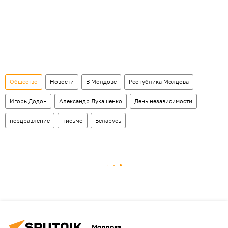
Общество
Новости
В Молдове
Республика Молдова
Игорь Додон
Александр Лукашенко
День независимости
поздравление
письмо
Беларусь
Молдова