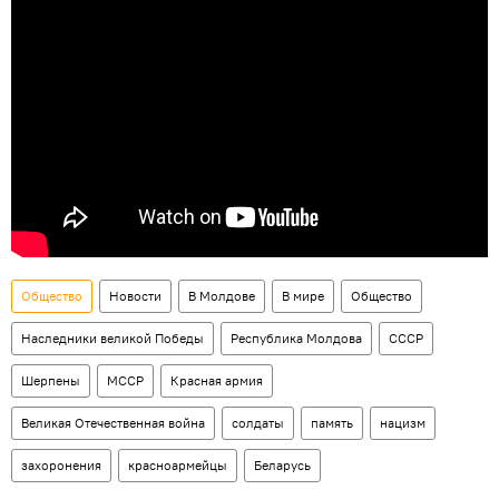
Общество
Новости
В Молдове
В мире
Общество
Наследники великой Победы
Республика Молдова
СССР
Шерпены
МССР
Красная армия
Великая Отечественная война
солдаты
память
нацизм
захоронения
красноармейцы
Беларусь