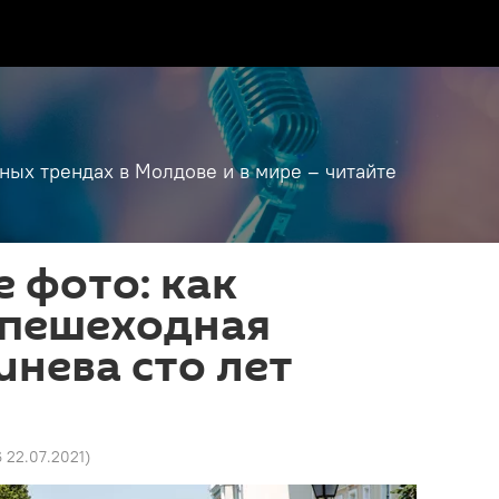
дных трендах в Молдове и в мире – читайте
 фото: как
 пешеходная
нева сто лет
6 22.07.2021
)