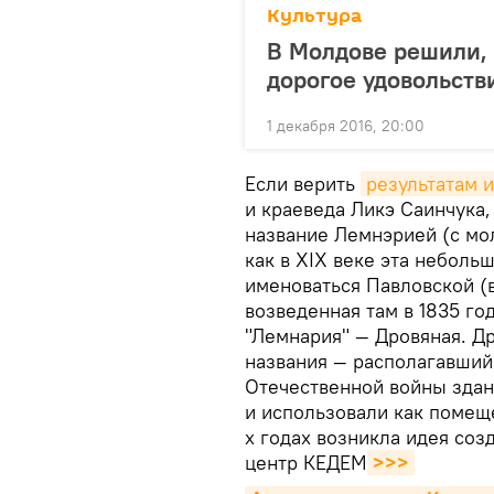
Культура
В Молдове решили, 
дорогое удовольств
1 декабря 2016, 20:00
Если верить
результатам 
и краеведа Ликэ Саинчука, 
название Лемнэрией (с мол
как в XIX веке эта небольш
именоваться Павловской (в
возведенная там в 1835 го
"Лемнария" — Дровяная. Д
названия — располагавший
Отечественной войны здан
и использовали как помещ
х годах возникла идея соз
центр КЕДЕМ
>>>