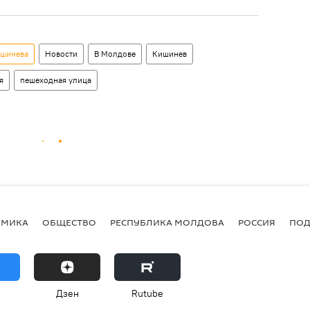
ишинева
Новости
В Молдове
Кишинев
я
пешеходная улица
ОМИКА
ОБЩЕСТВО
РЕСПУБЛИКА МОЛДОВА
РОССИЯ
ПОД
Дзен
Rutube