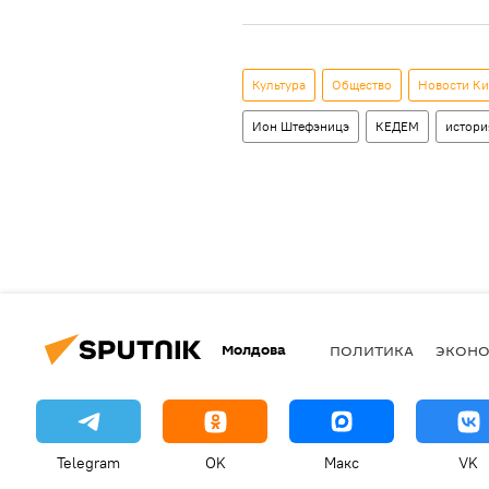
Культура
Общество
Новости К
Ион Штефэницэ
КЕДЕМ
истори
Молдова
ПОЛИТИКА
ЭКОН
Telegram
OK
Макс
VK