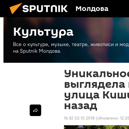
Молдова
Культура
Все о культуре, музыке, театре, живописи и мо
на Sputnik Молдова.
Уникальное
выглядела
улица Киши
назад
16:32 02.10.2018
(обновлено:
12:2