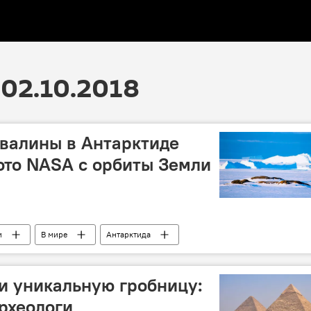
02.10.2018
валины в Антарктиде
ото NASA с орбиты Земли
и
В мире
Антарктида
дочный феномен
и уникальную гробницу:
рхеологи