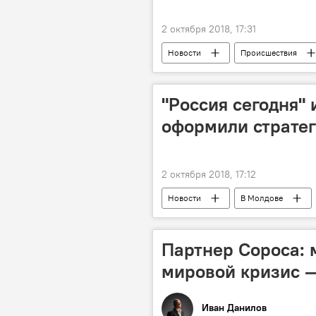
2 октября 2018, 17:31
Новости
Происшествия
взрыв
пожар
паро
"Россия сегодня"
оформили стратег
2 октября 2018, 17:12
Новости
В Молдове
Дмитрий Киселев
Элеонора
МИА "Россия сегодня"
Партнер Сороса: 
мировой кризис —
Иван Данилов