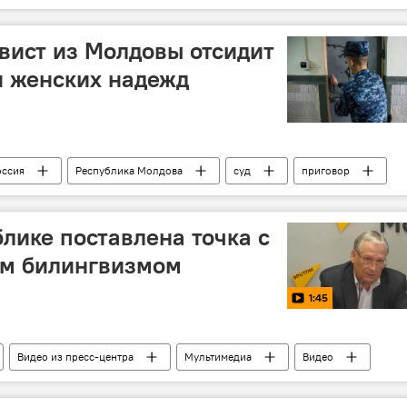
протест
вист из Молдовы отсидит
н женских надежд
оссия
Республика Молдова
суд
приговор
женщина
ценности
блике поставлена точка с
им билингвизмом
1:45
Видео из пресс-центра
Мультимедиа
Видео
л Сидоров
пресс-конференция
общество