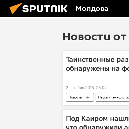
Молдова
Новости от 
Таинственные раз
обнаружены на ф
2 октября 2018, 23:07
Новости
Наука и технологи
Google Планета Земля
зага
Под Каиром нашл
что обнаружили а