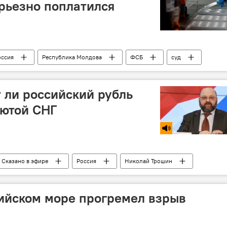
рьезно поплатился
оссия
Республика Молдова
ФСБ
суд
тюрьма
дилер
т ли российский рубль
лютой СНГ
Сказано в эфире
Россия
Николай Трошин
еты
ийском море прогремел взрыв