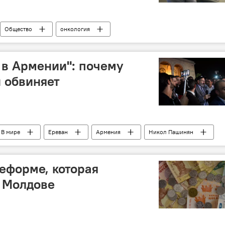
Общество
онкология
в Армении": почему
 обвиняет
В мире
Ереван
Армения
Никол Пашинян
переговоры
реформе, которая
в Молдове