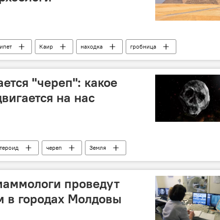
ипет
Каир
находка
гробница
ется "череп": какое
вигается на нас
тероид
череп
Земля
маммологи проведут
м в городах Молдовы