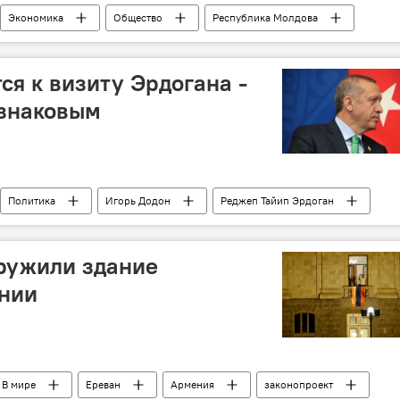
Экономика
Общество
Республика Молдова
овая реформа
ся к визиту Эрдогана -
 знаковым
Политика
Игорь Додон
Реджеп Тайип Эрдоган
ружили здание
нии
В мире
Ереван
Армения
законопроект