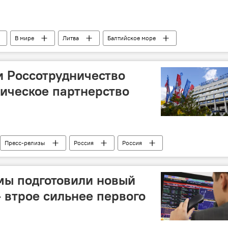
В мире
Литва
Балтийское море
м
спасение
 и Россотрудничество
ическое партнерство
Пресс-релизы
Россия
Россия
 Митрофанова
Россотрудничество
сотрудничество
мы подготовили новый
 втрое сильнее первого