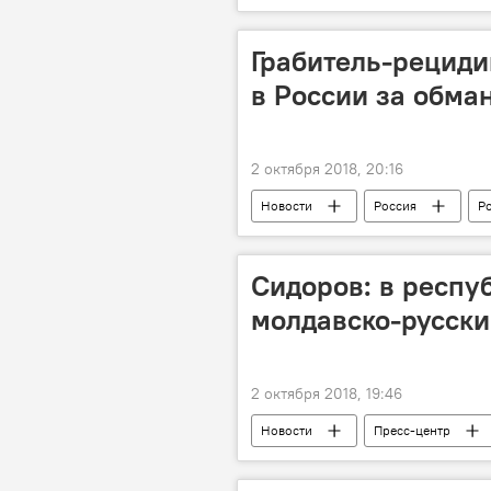
роспуск
Парламент
Грабитель-рециди
в России за обма
2 октября 2018, 20:16
Новости
Россия
Р
ограбление
тюрьма
Сидоров: в респу
молдавско-русск
2 октября 2018, 19:46
Новости
Пресс-центр
Республика Молдова
Михаи