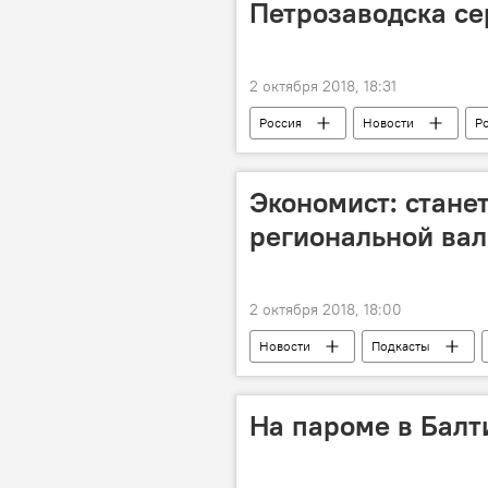
Петрозаводска се
2 октября 2018, 18:31
Россия
Новости
Р
приговор
наркотики
Экономист: стане
региональной ва
2 октября 2018, 18:00
Новости
Подкасты
валюта
рубль
расч
На пароме в Балт