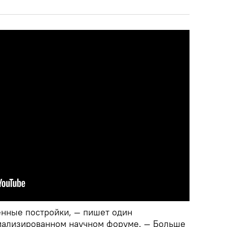
енные постройки, — пишет один
иализированном научном форуме. — Больше