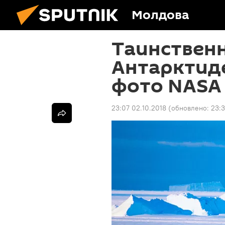
Молдова
Таинствен
Антарктид
фото NASA 
23:07 02.10.2018
(обновлено:
23:3