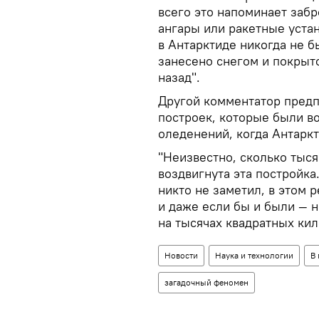
всего это напоминает забр
ангары или ракетные уста
в Антарктиде никогда не б
занесено снегом и покрыт
назад".
Другой комментатор предп
построек, которые были в
оледенений, когда Антарк
"Неизвестно, сколько тыс
воздвигнута эта постройка
никто не заметил, в этом 
и даже если бы и были — н
на тысячах квадратных кил
Новости
Наука и технологии
В
загадочный феномен