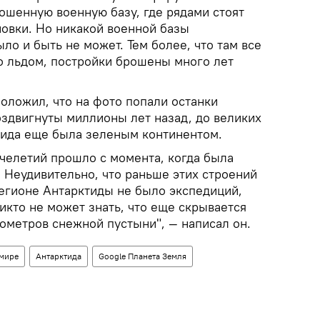
ошенную военную базу, где рядами стоят
новки. Но никакой военной базы
ыло и быть не может. Тем более, что там все
о льдом, постройки брошены много лет
оложил, что на фото попали останки
оздвигнуты миллионы лет назад, до великих
тида еще была зеленым континентом.
ячелетий прошло с момента, когда была
. Неудивительно, что раньше этих строений
регионе Антарктиды не было экспедиций,
икто не может знать, что еще скрывается
ометров снежной пустыни", — написал он.
 мире
Антарктида
Google Планета Земля