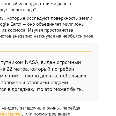
уженный исследователями далеко
дце "белого ада".
ты, которые исследуют поверхность земли
gle Earth — оно объединяет миллионы
 из космоса. Изучая пространства
вистов внезапно наткнулся на необъяснимое.
 спутником NASA, виден огромный
на 22 метра, который погребен
ом с ним — около десятка небольших
асположены строгими рядами.
я в догадках, что это может быть.
 увидеть загадочные руины, перейдя
ой ссылке
, или посмотрев видео.