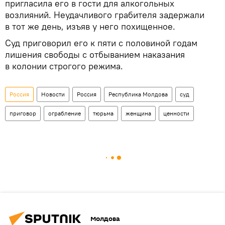
пригласила его в гости для алкогольных
возлияний. Неудачливого грабителя задержали
в тот же день, изъяв у него похищенное.
Суд приговорил его к пяти с половиной годам
лишения свободы с отбыванием наказания
в колонии строгого режима.
Россия
Новости
Россия
Республика Молдова
суд
приговор
ограбление
тюрьма
женщина
ценности
Молдова