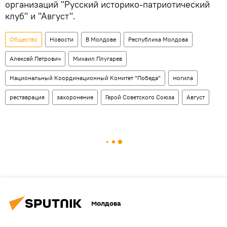
организаций "Русский историко-патриотический
клуб" и "Август".
Общество
Новости
В Молдове
Республика Молдова
Алексей Петрович
Михаил Плугарев
Национальный Координационный Комитет "Победа"
могила
реставрация
захоронение
Герой Советского Союза
Август
Молдова