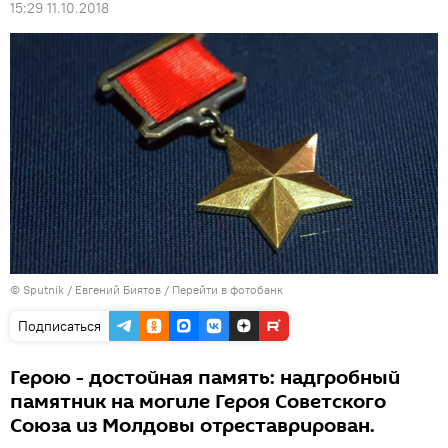
15:29 11.10.2018
© Sputnik / Евгений Биятов
/
Перейти в фотобанк
Подписаться
Герою - достойная память: надгробный
памятник на могиле Героя Советского
Союза из Молдовы отреставрирован.