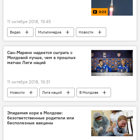
0:23
11 октября 2018, 19:45
Видео
Мультимедиа
Новости
Казахстан
Байконур
авария
ракета
состояние здоровья
Сан-Марино надеется сыграть с
Молдовой лучше, чем в прошлых
космонавты
посадка
матчах Лиги наций
11 октября 2018, 19:31
Новости
Лига наций
В Молдове
Спорт
Сан-Марино
Франко Варрелла
Лига наций
Эпидемия кори в Молдове:
безответственные родители или
сборная
матч
подготовка
бесполезные вакцины
Футбол