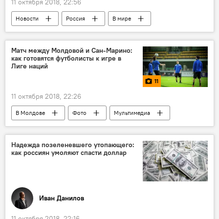
11 октября 2018, 22:56
Новости
Россия
В мире
Экономика
Россия
США
Сингапур
Канада
зарплата
Матч между Молдовой и Сан-Марино:
как готовятся футболисты к игре в
заработок
Лиге наций
11
11 октября 2018, 22:26
В Молдове
Фото
Мультимедиа
Новости
Лига наций
Республика Молдова
Сан-Марино
Надежда позеленевшего утопающего:
как россиян умоляют спасти доллар
матч
лига наций
Футбол
Иван Данилов
11 октября 2018, 22:16