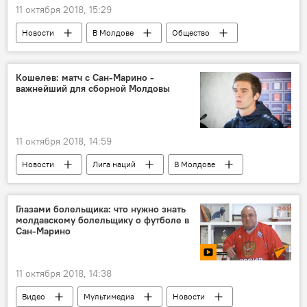
11 октября 2018, 15:29
Новости
В Молдове
Общество
Республика Молдова
Алексей Петрович
Михаил Плугарев
Кошелев: матч с Сан-Марино -
важнейший для сборной Молдовы
Национальный Координационный Комитет "Победа"
могила
реставрация
захоронение
Герой Советского Союза
Август
11 октября 2018, 14:59
Новости
Лига наций
В Молдове
Спорт
Будни молдавского футбола
Республика Молдова
Сан-Марино
Глазами болельщика: что нужно знать
молдавскому болельщику о футболе в
Алексей Кошелев
Лига наций
Сан-Марино
победа
матч
подготовка
Футбол
11 октября 2018, 14:38
Видео
Мультимедиа
Новости