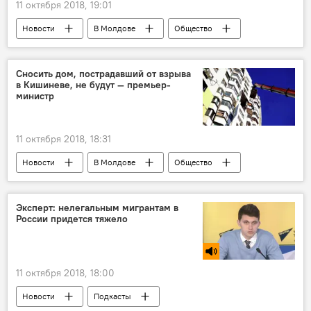
11 октября 2018, 19:01
Новости
В Молдове
Общество
Кишинев
Республика Молдова
опасность
родители
мнения
Сносить дом, пострадавший от взрыва
в Кишиневе, не будут — премьер-
врачи
прививки
эффективность
министр
корь
11 октября 2018, 18:31
Новости
В Молдове
Общество
Кишинев
Республика Молдова
взрыв
дом
восстановление
Эксперт: нелегальным мигрантам в
России придется тяжело
происшествие
газовый баллон
Рышкановка
11 октября 2018, 18:00
Новости
Подкасты