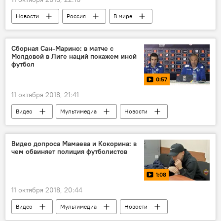
Новости
Россия
В мире
Экономика
Россия
США
отказ
экономика
финансы
Сборная Сан-Марино: в матче с
Молдовой в Лиге наций покажем иной
дедолларизация
доллар
футбол
0:57
11 октября 2018, 21:41
Видео
Мультимедиа
Новости
Лига наций
Кишинев
Республика Молдова
Сан-Марино
Видео допроса Мамаева и Кокорина: в
чем обвиняет полиция футболистов
сборная команда
лига наций
Футбол
1:08
11 октября 2018, 20:44
Видео
Мультимедиа
Новости