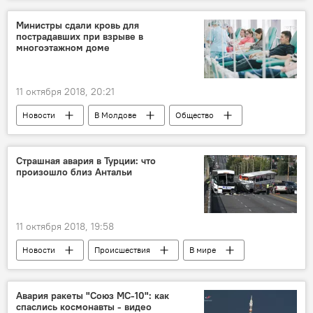
Россия
Москва
Кокорин
Мамаев
следствие
хулиганство
Министры сдали кровь для
пострадавших при взрыве в
футболисты
многоэтажном доме
11 октября 2018, 20:21
Новости
В Молдове
Общество
Кишинев
Республика Молдова
доноры
сдача крови
Страшная авария в Турции: что
произошло близ Антальи
11 октября 2018, 19:58
Новости
Происшествия
В мире
Турция
Анталья
авария
автобус
пострадавшие
Авария ракеты "Союз МС-10": как
спаслись космонавты - видео