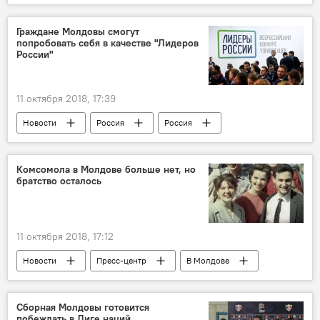
Сказано в эфире
В Молдове
Общество
Россия
Россия
Граждане Молдовы смогут
попробовать себя в качестве "Лидеров
Республика Молдова
Дмитрий Михайлов
России"
миграция
гастарбайтеры
нелегальная миграция
11 октября 2018, 17:39
Новости
Россия
Россия
Москва
Сергей Кириенко
граждане Молдовы
Комсомола в Молдове больше нет, но
братство осталось
11 октября 2018, 17:12
Новости
Пресс-центр
В Молдове
Общество
СССР
МССР
Григорий Кушнир
Валерий Кицкан
Сборная Молдовы готовится
побеждать в Лиге наций