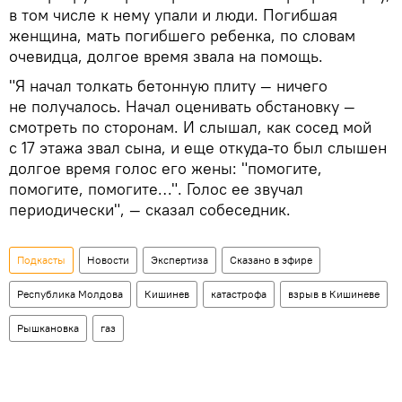
в том числе к нему упали и люди. Погибшая
женщина, мать погибшего ребенка, по словам
очевидца, долгое время звала на помощь.
"Я начал толкать бетонную плиту — ничего
не получалось. Начал оценивать обстановку —
смотреть по сторонам. И слышал, как сосед мой
с 17 этажа звал сына, и еще откуда-то был слышен
долгое время голос его жены: "помогите,
помогите, помогите…". Голос ее звучал
периодически", — сказал собеседник.
Подкасты
Новости
Экспертиза
Сказано в эфире
Республика Молдова
Кишинев
катастрофа
взрыв в Кишиневе
Рышкановка
газ