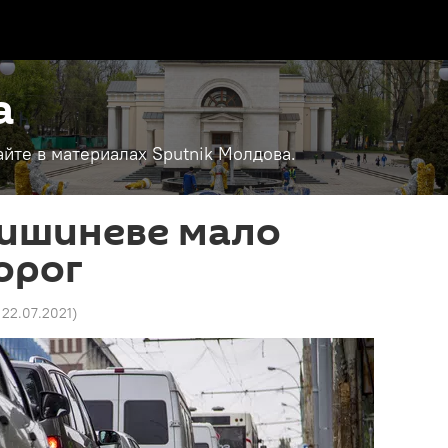
а
айте в материалах Sputnik Молдова.
Кишиневе мало
орог
 22.07.2021
)