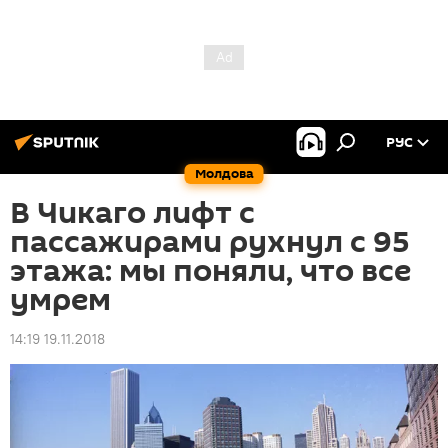
РУС
Молдова
В Чикаго лифт с
пассажирами рухнул с 95
этажа: мы поняли, что все
умрем
14:19 19.11.2018