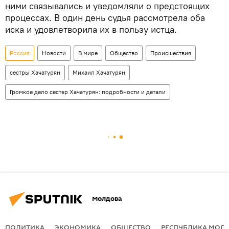
ними связывались и уведомляли о предстоящих
процессах. В один день судья рассмотрела оба
иска и удовлетворила их в пользу истца.
Россия
Новости
В мире
Общество
Происшествия
сестры Хачатурян
Михаил Хачатурян
Громкое дело сестер Хачатурян: подробности и детали
Молдова
ПОЛИТИКА
ЭКОНОМИКА
ОБЩЕСТВО
РЕСПУБЛИКА МОЛ