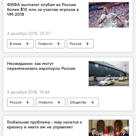
проституция
торговля людьми
ФИФА выплатит клубам из России
более $10 млн за участие игроков в
ЧМ-2018
4 декабря 2018, 20:07
В мире
Новости
Россия
Спорт
Неожиданно: как могут
переименовать аэропорты России
4 декабря 2018, 19:44
Россия
Новости
Общество
В мире
Глобальная проблема - мир несется к
кризису и никто им не управляет