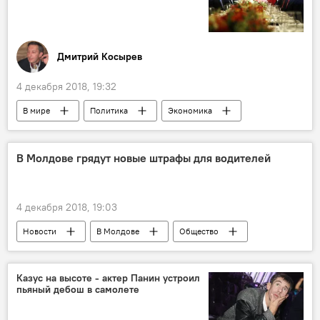
Дмитрий Косырев
4 декабря 2018, 19:32
В мире
Политика
Экономика
Новости
В Молдове грядут новые штрафы для водителей
4 декабря 2018, 19:03
Новости
В Молдове
Общество
водители
автомобили
штраф
Владислав Думанов
Казус на высоте - актер Панин устроил
пьяный дебош в самолете