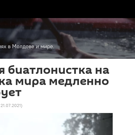
ях в Молдове и мире.
я биатлонистка на
бка мира медленно
рует
 21.07.2021
)