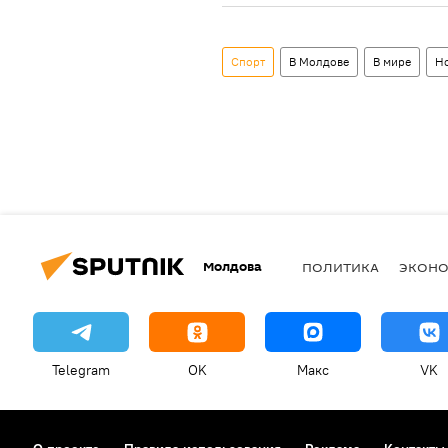
Спорт
В Молдове
В мире
Н
Молдова
ПОЛИТИКА
ЭКОН
Telegram
OK
Макс
VK