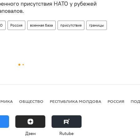
енного присутствия НАТО у рубежей
аповалов.
ТО
Россия
военная база
присутствие
границы
ОМИКА
ОБЩЕСТВО
РЕСПУБЛИКА МОЛДОВА
РОССИЯ
ПОД
Дзен
Rutube