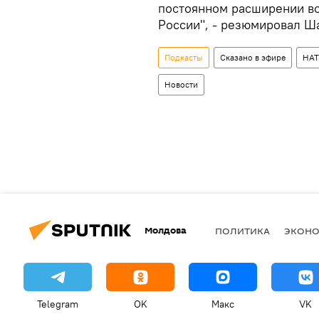
постоянном расширении во
России", - резюмировал Ш
Подкасты
Сказано в эфире
НА
Новости
Молдова
ПОЛИТИКА
ЭКОН
Telegram
OK
Макс
VK