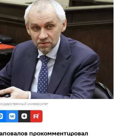
осударственный университет
аповалов прокомментировал