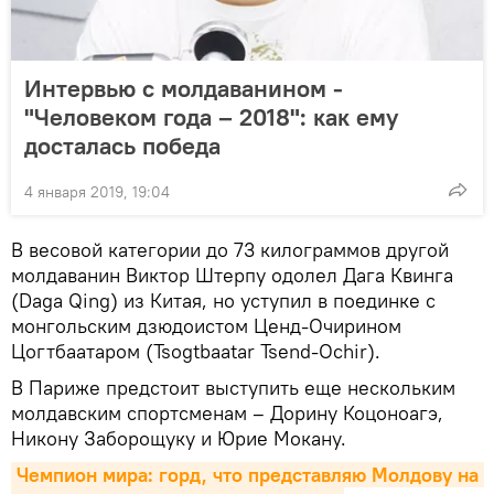
Интервью с молдаванином -
"Человеком года – 2018": как ему
досталась победа
4 января 2019, 19:04
В весовой категории до 73 килограммов другой
молдаванин Виктор Штерпу одолел Дага Квинга
(Daga Qing) из Китая, но уступил в поединке с
монгольским дзюдоистом Ценд-Очирином
Цогтбаатаром (Tsogtbaatar Tsend-Ochir).
В Париже предстоит выступить еще нескольким
молдавским спортсменам – Дорину Коцоноагэ,
Никону Заборощуку и Юрие Мокану.
Чемпион мира: горд, что представляю Молдову на 