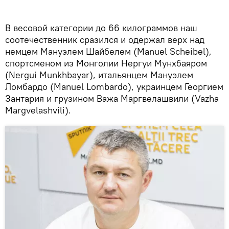
В весовой категории до 66 килограммов наш
соотечественник сразился и одержал верх над
немцем Мануэлем Шайбелем (Manuel Scheibel),
спортсменом из Монголии Нергуи Мунхбаяром
(Nergui Munkhbayar), итальянцем Мануэлем
Ломбардо (Manuel Lombardo), украинцем Георгием
Зантария и грузином Важа Маргвелашвили (Vazha
Margvelashvili).