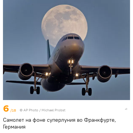
6
/18
© AP Photo / Michael Probst
Самолет на фоне суперлуния во Франкфурте,
Германия