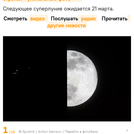
Следующее суперлуние ожидается 21 марта.
Смотреть
видео 
Послушать
 радио
Прочитать
другие новости
1
/18
© Sputnik / Anton Denisov
/
Перейти в фотобанк