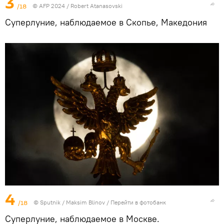
3
/18
© AFP 2024 / Robert Atanasovski
Суперлуние, наблюдаемое в Скопье, Македония
4
/18
© Sputnik / Maksim Blinov
/
Перейти в фотобанк
Суперлуние, наблюдаемое в Москве.