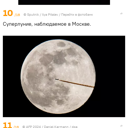
10
/18
© Sputnik / Ilya Pitalev
/
Перейти в фотобанк
Суперлуние, наблюдаемое в Москве.
11
/18
© AFP 2024 / Daniel Karmann / dpa