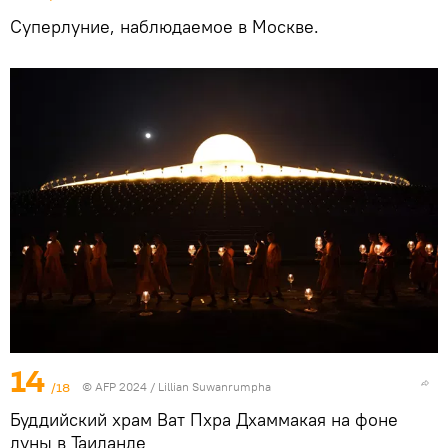
Суперлуние, наблюдаемое в Москве.
14
/18
© AFP 2024 / Lillian Suwanrumpha
Буддийский храм Ват Пхра Дхаммакая на фоне
луны в Таиланде