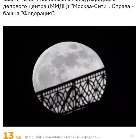
делового центра (ММДЦ) "Москва-Сити". Справа -
башня "Федерация".
13
/18
© Sputnik / Ilya Pitalev
/
Перейти в фотобанк