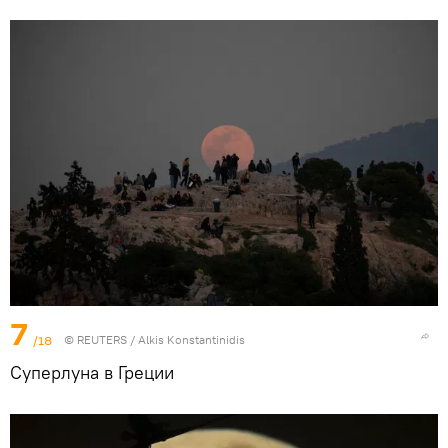
7
/18
©
REUTERS
/ Alkis Konstantinidis
Суперлуна в Греции