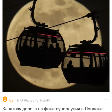
8
/18
© AP Photo / Yui Mok/PA
Канатная дорога на фоне суперлуния в Лондоне