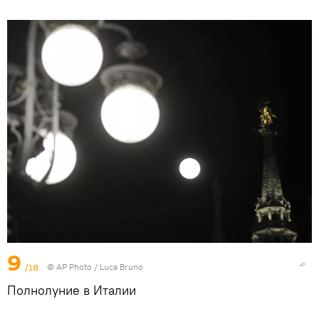
9
/18
© AP Photo / Luca Bruno
Полнолуние в Италии