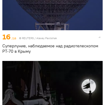
16
/18
©
REUTERS
/ Alexey Pavlishak
Суперлуние, наблюдаемое над радиотелескопом
РТ-70 в Крыму