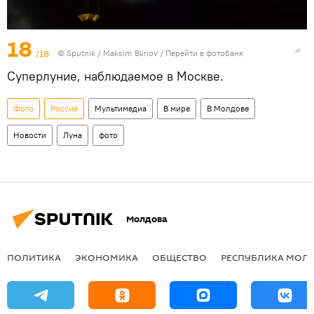
18
/18
© Sputnik / Maksim Blinov
/
Перейти в фотобанк
Суперлуние, наблюдаемое в Москве.
Фото
Россия
Мультимедиа
В мире
В Молдове
Новости
Луна
фото
Молдова
ПОЛИТИКА
ЭКОНОМИКА
ОБЩЕСТВО
РЕСПУБЛИКА МОЛ