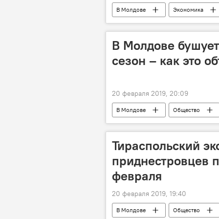
В Молдове
Экономика
В Молдове бушует
сезон – как это о
20 февраля 2019, 20:09
В Молдове
Общество
Тираспольский экс
приднестровцев п
февраля
20 февраля 2019, 19:40
В Молдове
Общество