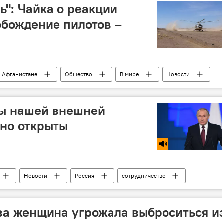
ь": Чайка о реакции
бождение пилотов –
в Афганистане
Общество
В мире
Новости
ты нашей внешней
тно открыты
Новости
Россия
сотрудничество
Россия
Политика
В мире
ва женщина угрожала выброситься и