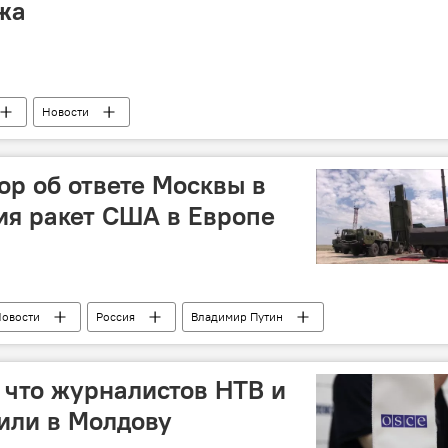
ажа
Новости
ор об ответе Москвы в
ия ракет США в Европе
овости
Россия
Владимир Путин
 что журналистов НТВ и
тили в Молдову