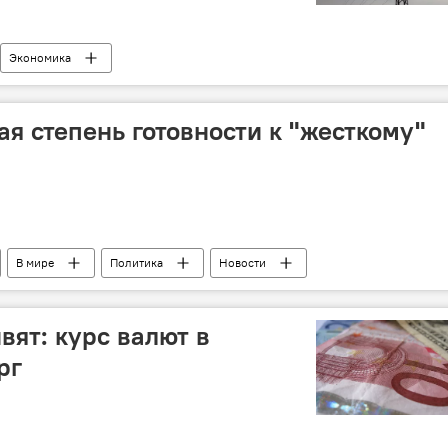
Экономика
я степень готовности к "жесткому"
В мире
Политика
Новости
вят: курс валют в
рг