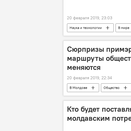
20 февраля 2019, 23:03
Наука и технологии
В мире
Сюрпризы примэр
маршруты общест
меняются
20 февраля 2019, 22:34
В Молдове
Общество
Кто будет постав
молдавским потре