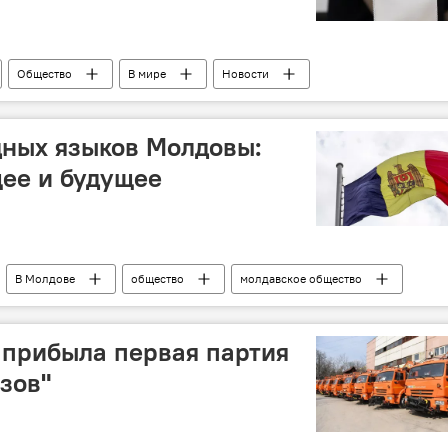
Общество
В мире
Новости
дных языков Молдовы:
щее и будущее
В Молдове
общество
молдавское общество
гаузский язык
Новости
русский язык
 прибыла первая партия
зов"