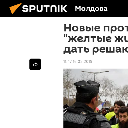
Молдова
Новые прот
"желтые жи
дать решаю
11:47 16.03.2019