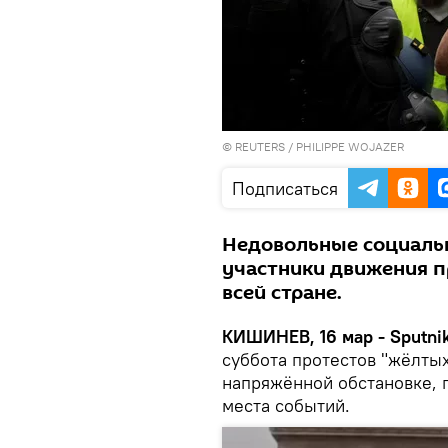
©
REUTERS
/ PHILIPPE WOJAZER
Подписаться
Недовольные социальн
участники движения 
всей стране.
КИШИНЕВ, 16 мар - Sputnik
суббота протестов "жёлты
напряжённой обстановке, 
места событий.