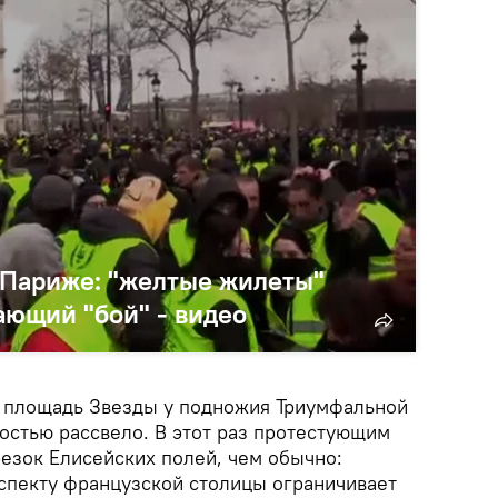
 Париже: "желтые жилеты"
ающий "бой" - видео
 площадь Звезды у подножия Триумфальной
ностью рассвело. В этот раз протестующим
езок Елисейских полей, чем обычно:
спекту французской столицы ограничивает