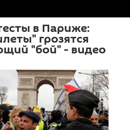
есты в Париже:
леты" грозятся
щий "бой" - видео