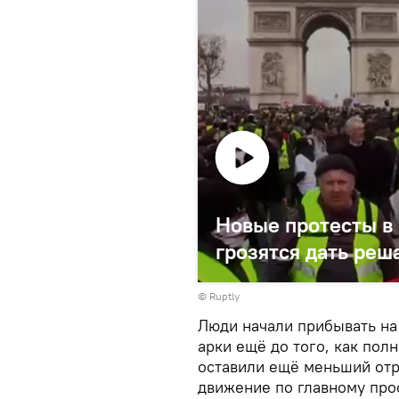
Новые протесты в
грозятся дать реш
©
Ruptly
Люди начали прибывать на
арки ещё до того, как пол
оставили ещё меньший отр
движение по главному про