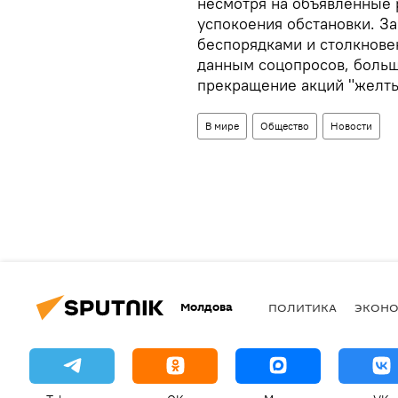
несмотря на объявленные
успокоения обстановки. З
беспорядками и столкнове
данным соцопросов, больш
прекращение акций "желты
В мире
Общество
Новости
Молдова
ПОЛИТИКА
ЭКОН