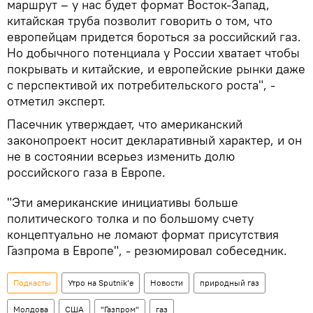
маршрут – у нас будет формат Восток-Запад,
китайская труба позволит говорить о том, что
европейцам придется бороться за российский газ.
Но добычного потенциала у России хватает чтобы
покрывать и китайские, и европейские рынки даже
с перспективой их потребительского роста", -
отметил эксперт.
Пасечник утверждает, что американский
законопроект носит декларативный характер, и он
не в состоянии всерьез изменить долю
российского газа в Европе.
"Эти американские инициативы больше
политического толка и по большому счету
концептуально не ломают формат присутствия
Газпрома в Европе", - резюмировал собеседник.
Подкасты
Утро на Sputnik’e
Новости
природный газ
Молдова
США
"Газпром"
газ