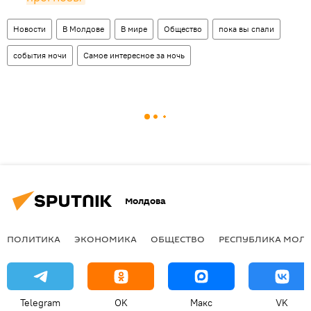
Новости
В Молдове
В мире
Общество
пока вы спали
события ночи
Самое интересное за ночь
Молдова
ПОЛИТИКА
ЭКОНОМИКА
ОБЩЕСТВО
РЕСПУБЛИКА МОЛ
Telegram
OK
Макс
VK