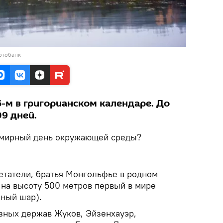
отобанк
6-м в григорианском календаре. До
09 дней.
семирный день окружающей среды?
етатели, братья Монгольфье в родном
 на высоту 500 метров первый в мире
шный шар).
зных держав Жуков, Эйзенхауэр,