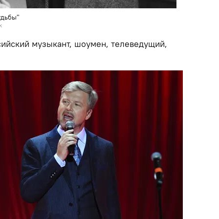
удьбы"
к
сийский музыкант, шоумен, телеведущий,