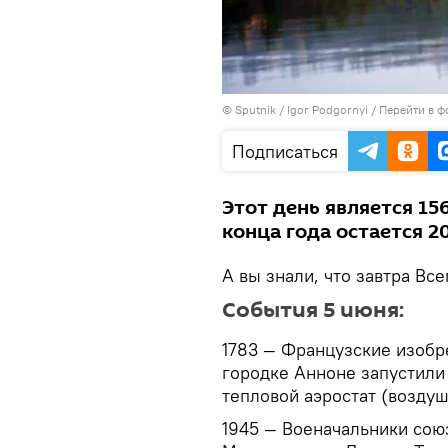
© Sputnik / Igor Podgornyi
/
Перейти в ф
Подписаться
Этот день является 15
конца года остается 2
А вы знали, что завтра В
События 5 июня:
1783 — Французские изобр
городке Анноне запустили
тепловой аэростат (возду
1945 — Военачальники сою