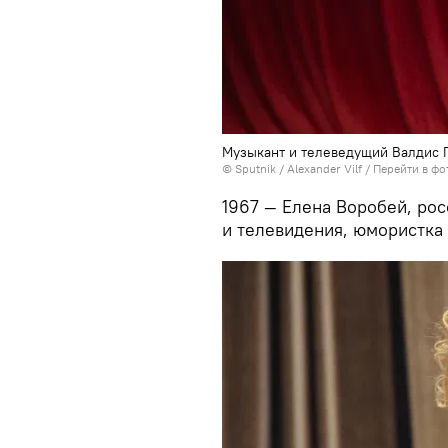
Музыкант и телеведущий Валдис
© Sputnik / Alexander Vilf
/
Перейти в фо
1967 — Елена Воробей, рос
и телевидения, юмористка 