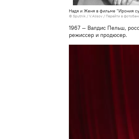
Надя и Женя в фильме "Ирония с
© Sputnik / V.Alisov
/
Перейти в фотобан
1967 — Валдис Пельш, рос
режиссер и продюсер.