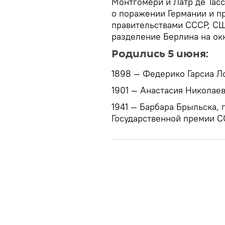
Монтгомери и Латр де Тас
о поражении Германии и п
правительствами СССР, С
разделение Берлина на ок
Родились 5 июня:
1898 — Федерико Гарсиа Ло
1901 — Анастасия Николаев
1941 — Барбара Брыльска, п
Государственной премии СС