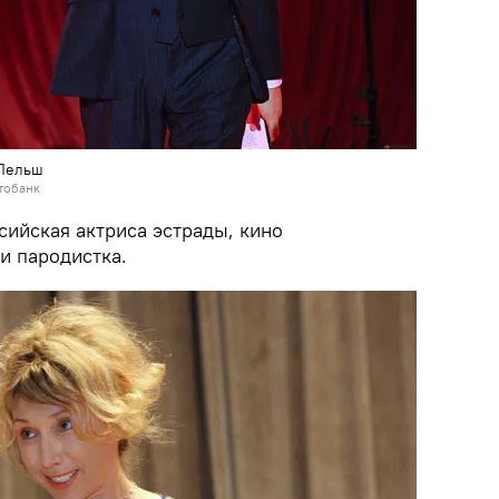
 Пельш
тобанк
сийская актриса эстрады, кино
и пародистка.