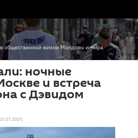
т в общественной жизни Молдовы и мира.
али: ночные
Москве и встреча
она с Дэвидом
 21.07.2021
)