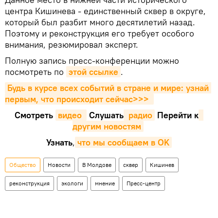
центра Кишинева - единственный сквер в округе,
который был разбит много десятилетий назад.
Поэтому и реконструкция его требует особого
внимания, резюмировал эксперт.
Полную запись пресс-конференции можно
посмотреть по
этой ссылке
.
Будь в курсе всех событий в стране и мире: узнай 
первым, что происходит сейчаc>>>
Смотреть
видео 
Cлушать
 радио
Перейти к
другим новостям
Узнать
,
что мы сообщаем в OK
Общество
Новости
В Молдове
сквер
Кишинев
реконструкция
экологи
мнение
Пресс-центр