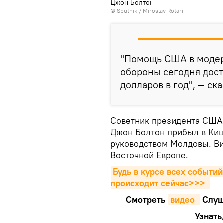
Джон Болтон
© Sputnik / Miroslav Rotari
"Помощь США в модер
обороны сегодня дос
долларов в год", — ск
Советник президента США
Джон Болтон прибыл в Киш
руководством Молдовы. Ви
Восточной Европе.
Будь в курсе всех событий
происходит сейчаc>>>
Смотреть
видео 
Cлуш
Узнать