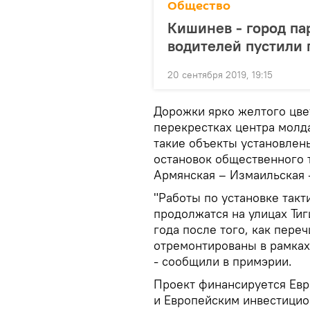
Общество
Кишинев - город па
водителей пустили 
20 сентября 2019, 19:15
Дорожки ярко желтого цве
перекрестках центра молд
такие объекты установлен
остановок общественного т
Армянская – Измаильская –
"Работы по установке так
продолжатся на улицах Тиг
года после того, как пере
отремонтированы в рамках 
- сообщили в примэрии.
Проект финансируется Евр
и Европейским инвестицио