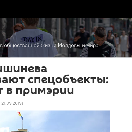
т в общественной жизни Молдовы и мира.
Кишинева
вают спецобъекты:
т в примэрии
0 21.09.2019
)