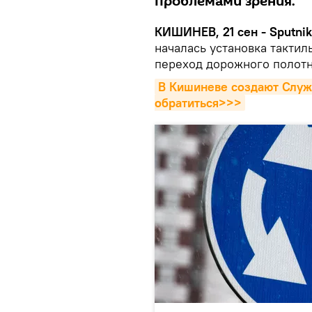
проблемами зрения.
КИШИНЕВ, 21 сен - Sputnik
началась установка такти
переход дорожного полот
В Кишиневе создают Служб
обратиться>>>