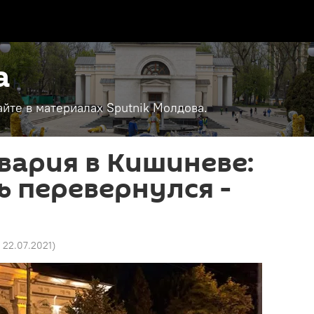
а
айте в материалах Sputnik Молдова.
вария в Кишиневе:
 перевернулся -
4 22.07.2021
)