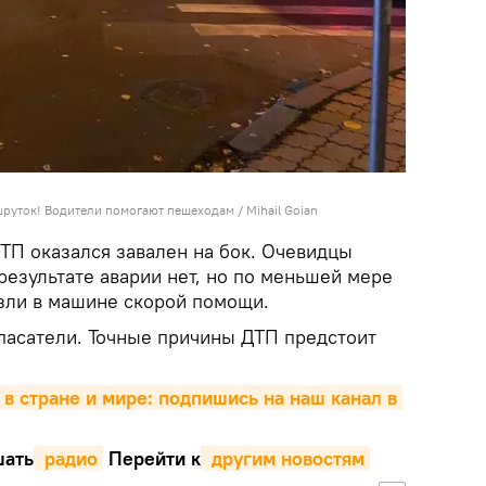
шруток! Водители помогают пешеходам / Mihail Goian
ТП оказался завален на бок. Очевидцы
результате аварии нет, но по меньшей мере
зли в машине скорой помощи.
пасатели. Точные причины ДТП предстоит
 в стране и мире: подпишись на наш канал в 
ать
 радио
Перейти к
 другим новостям