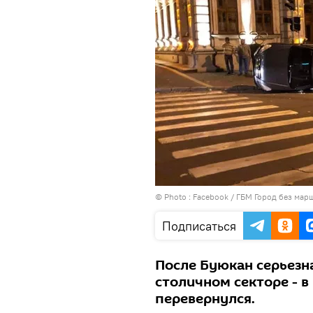
© Photo :
Facebook / ГБМ Город без мар
Подписаться
После Буюкан серьезн
столичном секторе - в
перевернулся.