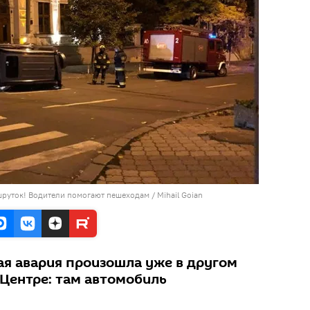
шруток! Водители помогают пешеходам / Mihail Goian
ая авария произошла уже в другом
 Центре: там автомобиль