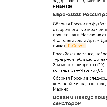
задержали, предъявили об
невыезде.
Евро-2020: Россия 
Сборная России по футбол
отборочного турнира чемпи
прошедшая в Москве на ст
4:0. Голы забили Артем Дз
пишет
 Р-Спорт.
Российская команда, набра
турнирной таблице, шотлан
3-м месте - киприоты (10),
команда Сан-Марино (0).
Сборная России в следующе
командой Кипра, а шотланд
Марино.
Вован и Лексус пош
сенатором