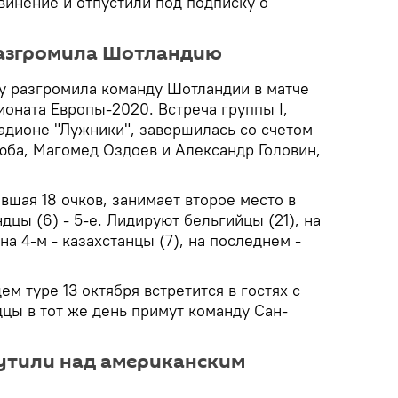
винение и отпустили под подписку о
разгромила Шотландию
у разгромила команду Шотландии в матче
оната Европы-2020. Встреча группы I,
адионе "Лужники", завершилась со счетом
юба, Магомед Оздоев и Александр Головин,
вшая 18 очков, занимает второе место в
дцы (6) - 5-е. Лидируют бельгийцы (21), на
 на 4-м - казахстанцы (7), на последнем -
м туре 13 октября встретится в гостях с
цы в тот же день примут команду Сан-
утили над американским