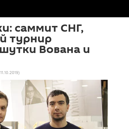
ки: саммит СНГ,
й турнир
 шутки Вована и
 11.10.2019
)