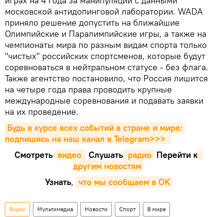
играх на 4 года за манипуляции с данными
московской антидопинговой лаборатории. WADA
приняло решение допустить на ближайшие
Олимпийские и Паралимпийские игры, а также на
чемпионаты мира по разным видам спорта только
"чистых" российских спортсменов, которые будут
соревноваться в нейтральном статусе - без флага.
Также агентство постановило, что Россия лишится
на четыре года права проводить крупные
международные соревнования и подавать заявки
на их проведение.
Будь в курсе всех событий в стране и мире: 
подпишись на наш канал в Telegram>>>
Смотреть
видео 
Cлушать
 радио
Перейти к
другим новостям
Узнать
,
что мы сообщаем в OK
Видео
Мультимедиа
Новости
Спорт
В мире