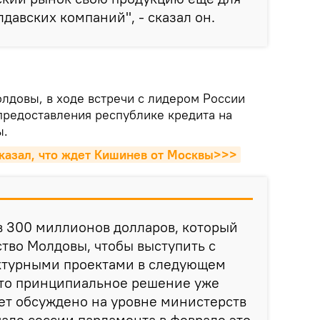
давских компаний", - сказал он.
лдовы, в ходе встречи с лидером России
предоставления республике кредита на
ы.
казал, что ждет Кишинев от Москвы>>>
 в 300 миллионов долларов, который
тво Молдовы, чтобы выступить с
ктурными проектами в следующем
 что принципиальное решение уже
дет обсуждено на уровне министерств
чале сессии парламента в феврале это