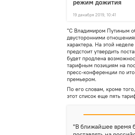
режим дожития
19 декабря 2019, 10:41
"С Владимиром Путиным об
двусторонними отношениям
характера. На этой недел
предстоит утвердить поста
будет продлена возможнос
тарифным позициям на пос
пресс-конференции по ито
премьером.
По его словам, кроме того
этот список еще пять тари
"В ближайшее время 
поставлять на россий