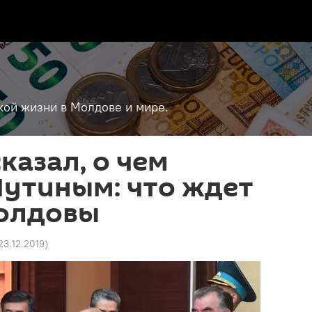
кой жизни в Молдове и мире.
казал, о чем
Путиным: что ждет
олдовы
23.12.2019
)