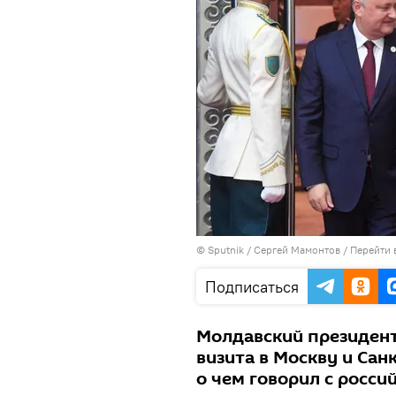
© Sputnik / Сергей Мамонтов
/
Перейти 
Подписаться
Молдавский президент
визита в Москву и Сан
о чем говорил с росси