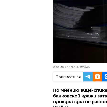
© Sputnik / Anar Mustafayev
Подписаться
По мнению вице-спике
банковской кражи затя
прокуратура не распо