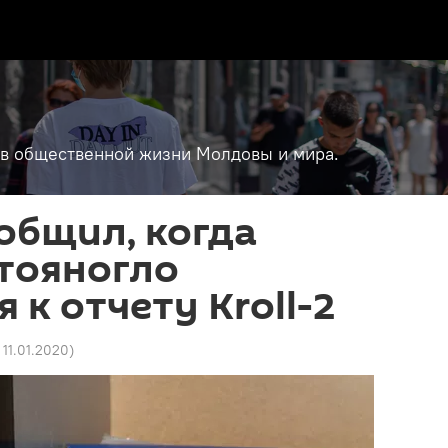
т в общественной жизни Молдовы и мира.
общил, когда
тояногло
 к отчету Kroll-2
 11.01.2020
)