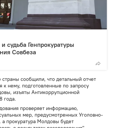
 и судьба Генпрокуратуры
ения Совбеза
е страны сообщили, что детальный отчет
ия к нему, подготовленные по запросу
довы, изъяты Антикоррупционной
8 года.
едования проверяет информацию,
суальных мер, предусмотренных Уголовно-
 а прокуратура Молдовы будет
ать о результатах расследования", -