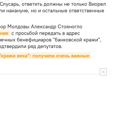
т Слусарь, ответить должны не только Виорел
ли накануне, но и остальные ответственные
рор Молдовы Александр Стояногло
ение
с просьбой передать в адрес
нечных бенефициаров "банковской кражи",
одтвердили ряд депутатов.
"кражи века": получили очень важные 