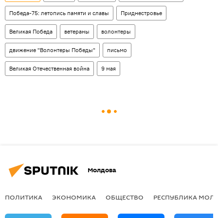
Победа-75: летопись памяти и славы
Приднестровье
Великая Победа
ветераны
волонтеры
движение "Волонтеры Победы"
письмо
Великая Отечественная война
9 мая
Молдова
ПОЛИТИКА
ЭКОНОМИКА
ОБЩЕСТВО
РЕСПУБЛИКА МОЛ