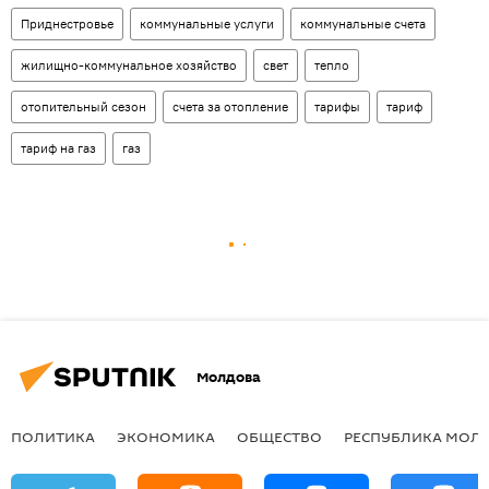
Приднестровье
коммунальные услуги
коммунальные счета
жилищно-коммунальное хозяйство
свет
тепло
отопительный сезон
счета за отопление
тарифы
тариф
тариф на газ
газ
Молдова
ПОЛИТИКА
ЭКОНОМИКА
ОБЩЕСТВО
РЕСПУБЛИКА МОЛ