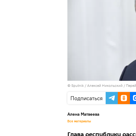
© Sputnik / Алексей Никольский
/
Перей
Подписаться
Алена Матвеева
Все материалы
Глава республики расс