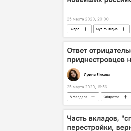
25 марта 2020, 20:00
Видео
Мультимедиа
Ответ отрицательн
приднестровцев н
Ирина Ляхова
25 марта 2020, 19:56
В Молдове
Общество
Коронавирус
Часть вкладов, "
перестройки, верн