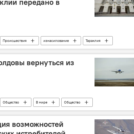
клии передано в
Происшествия
изнасилование
Тараклия
олдовы вернуться из
Общество
В мире
Общество
ция возможностей
ких истребителей