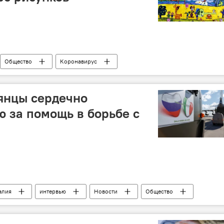
Общество
Коронавирус
янцы сердечно
ю за помощь в борьбе с
алия
интервью
Новости
Общество