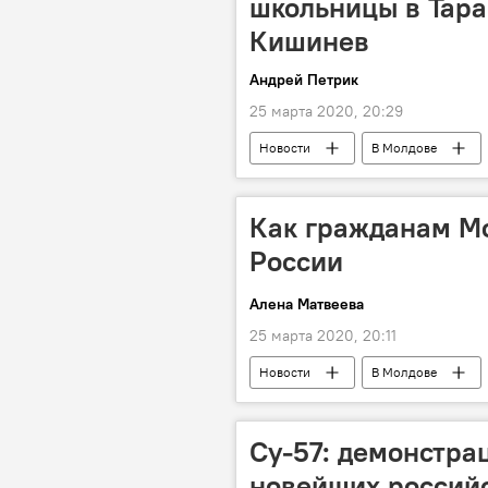
школьницы в Тара
Кишинев
Андрей Петрик
25 марта 2020, 20:29
Новости
В Молдове
девушка
расследование
Как гражданам М
России
Алена Матвеева
25 марта 2020, 20:11
Новости
В Молдове
Коронавирус
Су-57: демонстра
новейших российс