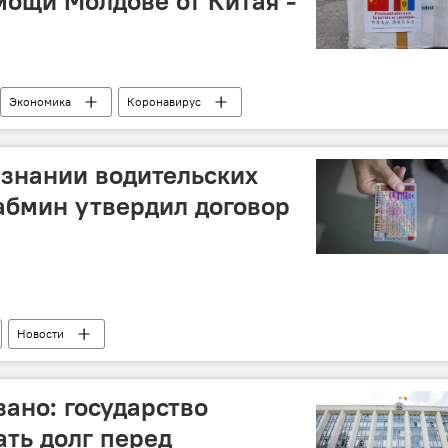
ощи Молдове от Китая -
Экономика
Коронавирус
знании водительских
кабмин утвердил договор
Новости
зано: государство
ть долг перед