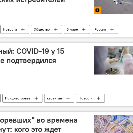
Новости
Общество
В мире
Россия
ый: COVID-19 у 15
е подтвердился
Приднестровье
карантин
Новости
сгоревших" во времена
ут: кого это ждет