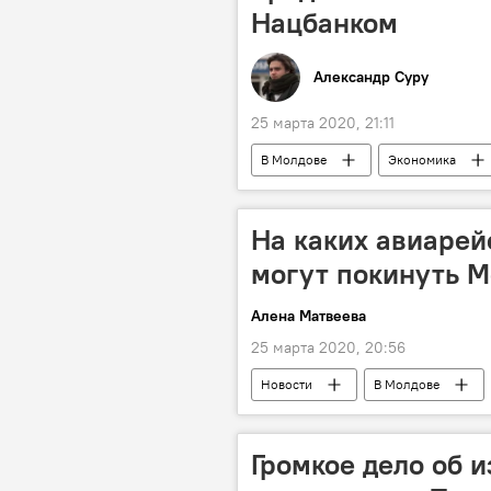
Нацбанком
Александр Суру
25 марта 2020, 21:11
В Молдове
Экономика
На каких авиарей
могут покинуть М
Алена Матвеева
25 марта 2020, 20:56
Новости
В Молдове
Коронавирус
Громкое дело об 