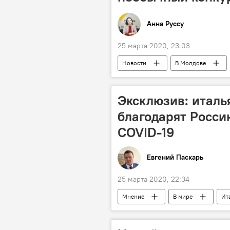
Анна Руссу
25 марта 2020, 23:03
Новости
В Молдове
Эксклюзив: италь
благодарят Росси
COVID-19
Евгений Паскарь
25 марта 2020, 22:34
Мнение
В мире
Ит
Коронавирус