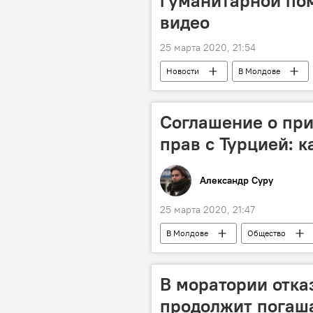
гуманитарной пом
видео
25 марта 2020, 21:54
Новости
В Молдове
Соглашение о при
прав с Турцией: 
Александр Суру
25 марта 2020, 21:47
В Молдове
Общество
В моратории отка
продолжит погаша