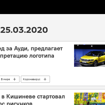
25.03.2020
д за Ауди, предлагает
претацию логотипа
В мире
Коронавирус
: в Кишиневе стартовал
рс рисунков