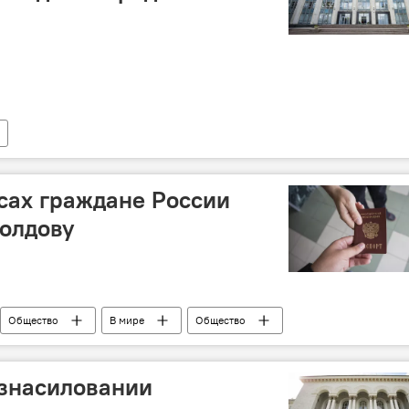
сах граждане России
олдову
Общество
В мире
Общество
изнасиловании