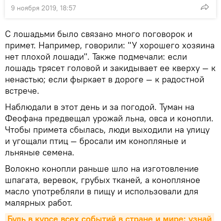
9 ноября 2019, 18:57
С лошадьми было связано много поговорок и
примет. Например, говорили: "У хорошего хозяина
нет плохой лошади". Также подмечали: если
лошадь трясет головой и закидывает ее кверху — к
ненастью; если фыркает в дороге — к радостной
встрече.
Наблюдали в этот день и за погодой. Туман на
Феофана предвещал урожай льна, овса и конопли.
Чтобы примета сбылась, люди выходили на улицу
и угощали птиц — бросали им конопляные и
льняные семена.
Волокно конопли раньше шло на изготовление
шпагата, веревок, грубых тканей, а конопляное
масло употребляли в пищу и использовали для
малярных работ.
Будь в курсе всех событий в стране и мире: узнай 