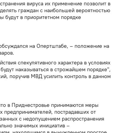
остранения вируса их применение позволит в
делять граждан с наибольшей вероятностью
бы будут в приоритетном порядке
 обсуждался на Опертштабе, – положение на
варов.
йствия спекулятивного характера в условиях
будут наказываться в строжайшем порядке",
кий, поручив МВД усилить контроль в данном
что в Приднестровье принимаются меры
х предпринимателей, пострадавших от
язанных с недопущением распространения
ально значимых инициатив –
иям, находящимся в вынужденном простое,