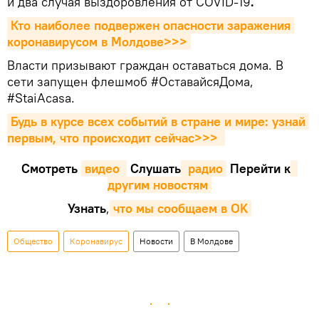
и два случая выздоровления от COVID-19
.
Кто наиболее подвержен опасности заражения 
коронавирусом в Молдове>>>
Власти призывают граждан оставаться дома. В
сети запущен флешмоб #ОставайсяДома,
#StaiAcasa.
Будь в курсе всех событий в стране и мире: узнай 
первым, что происходит сейчаc>>>
Смотреть
видео 
Cлушать
 радио
Перейти к
другим новостям
Узнать
,
что мы сообщаем в OK
Общество
Коронавирус
Новости
В Молдове