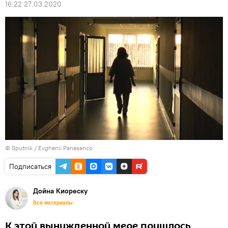
16:22 27.03.2020
© Sputnik / Evghenii Panasenco
Подписаться
Дойна Киореску
Все материалы
К этой вынужденной мере пришлось