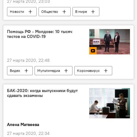
27 марта 2020, 23:03
Новости
Общество
В мире
Коронавирус
Помощь РФ - Молдове: 10 тысяч
тестов на COVID-19
27 марта 2020, 22:48
Видео
Мультимедиа
Коронавирус
Новости
Общество
В мире
Общество
В Молдове
Россия
БАК-2020: когда выпускники будут
сдавать экзамены
Алена Матвеева
27 марта 2020, 22:34