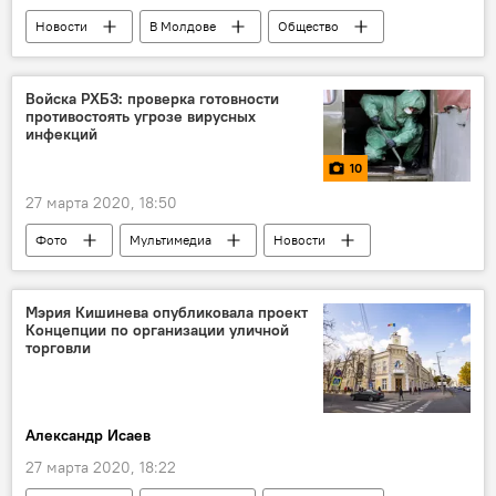
Новости
В Молдове
Общество
Коронавирус
режим
работа
Молдова
прокуратура
Войска РХБЗ: проверка готовности
противостоять угрозе вирусных
инфекций
10
27 марта 2020, 18:50
Фото
Мультимедиа
Новости
Общество
В мире
Коронавирус
Мэрия Кишинева опубликовала проект
Концепции по организации уличной
торговли
Александр Исаев
27 марта 2020, 18:22