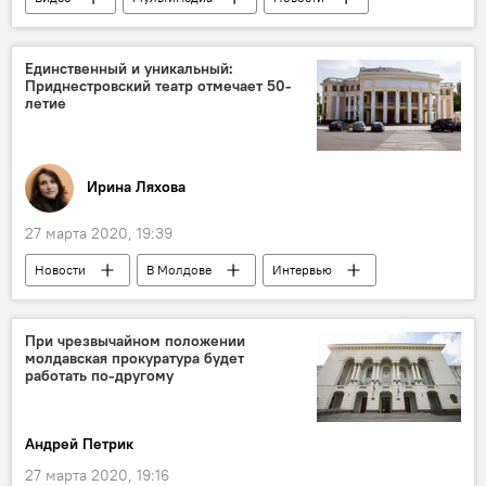
Общество
В мире
Политика
Коронавирус
Единственный и уникальный:
Приднестровский театр отмечает 50-
летие
Ирина Ляхова
27 марта 2020, 19:39
Новости
В Молдове
Интервью
Общество
Культура
Приднестровье
театр
При чрезвычайном положении
молдавская прокуратура будет
театр драмы и комедии им. Н. С. Аронецкой
работать по-другому
актриса
режиссер
педагог
искусство
юбилей
Андрей Петрик
27 марта 2020, 19:16