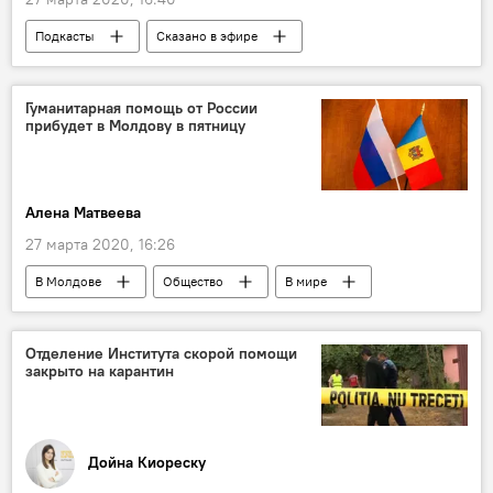
Подкасты
Сказано в эфире
Новости
Политика
В мире
Коронавирус
Гуманитарная помощь от России
прибудет в Молдову в пятницу
Алена Матвеева
27 марта 2020, 16:26
В Молдове
Общество
В мире
Общество
Коронавирус
Россия
Отделение Института скорой помощи
закрыто на карантин
Дойна Киореску