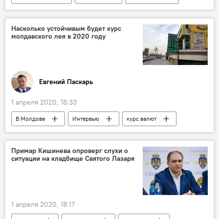
Общество
Насколько устойчивым будет курс
молдавского лея в 2020 году
Евгений Паскарь
1 апреля 2020, 18:33
В Молдове
Интервью
курс валют
курс валюты
курс валют сегодня
курс валют в Молдове
молдавский лей
Примар Кишинева опроверг слухи о
ситуации на кладбище Святого Лазаря
рубль
доллар
евро
1 апреля 2020, 18:17