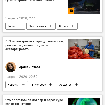
1 апреля 2020, 22:40
Видео
Мультимедиа
В мире
Коронавирус
Общество
Новости
В Приднестровье создадут комиссию,
решающую, какие продукты
экспортировать
Ирина Ляхова
1 апреля 2020, 22:30
Новости
В Молдове
Общество
Экономика
Приднестровье
производство
продукты питания
Что подготовили доллар и евро: курс
валют на четверг