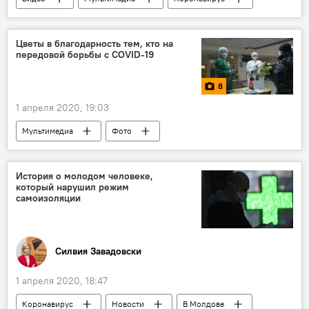
В Молдове
Общество
Цветы в благодарность тем, кто на
передовой борьбы с COVID-19
8
1 апреля 2020, 19:03
Мультимедиа
Фото
Приднестровье
цветы
Коронавирус
История о молодом человеке,
который нарушил режим
самоизоляции
Силвия Завадовски
1 апреля 2020, 18:47
Коронавирус
Новости
В Молдове