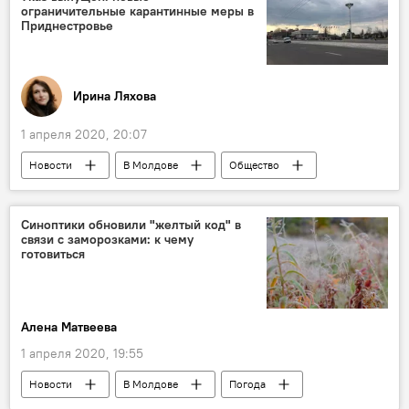
ограничительные карантинные меры в
Приднестровье
Ирина Ляхова
1 апреля 2020, 20:07
Новости
В Молдове
Общество
Приднестровье
карантин
ограничения
ограничительные меры
Синоптики обновили "желтый код" в
связи с заморозками: к чему
Коронавирус
готовиться
Алена Матвеева
1 апреля 2020, 19:55
Новости
В Молдове
Погода