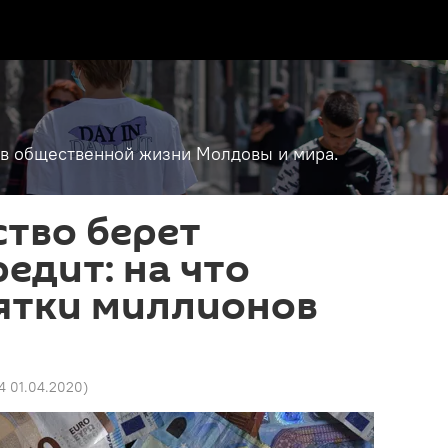
т в общественной жизни Молдовы и мира.
тво берет
едит: на что
ятки миллионов
44 01.04.2020
)