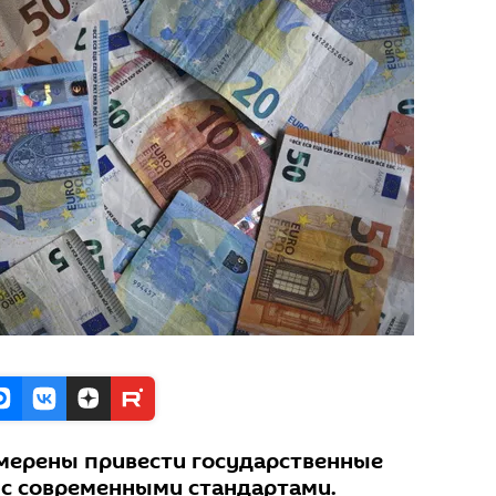
мерены привести государственные
е с современными стандартами.