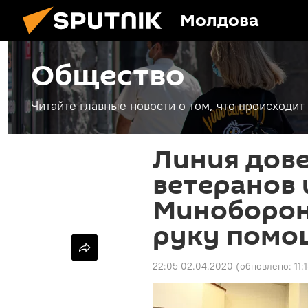
Молдова
Общество
Читайте главные новости о том, что происходи
Линия дове
ветеранов 
Миноборон
руку помо
22:05 02.04.2020
(обновлено:
11: