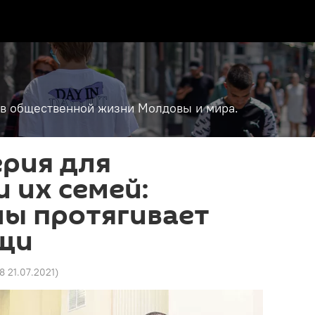
т в общественной жизни Молдовы и мира.
рия для
и их семей:
ы протягивает
щи
18 21.07.2021
)