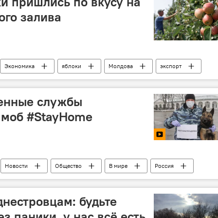
и пришлись по вкусу на
ого залива
Экономика
яблоки
Молдова
экспорт
тика
ренные службы
шмоб #StayHome
Новости
Общество
В мире
Россия
нестровцам: будьте
ез паники, у нас всё есть