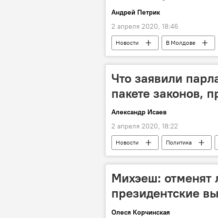
Андрей Петрик
2 апреля 2020, 18:46
Новости
В Молдове
Молдова
обучение
Что заявили парл
пакете законов, 
Александр Исаев
2 апреля 2020, 18:22
Новости
Политика
Михэеш: отменят 
президентские в
Олеся Корчинская