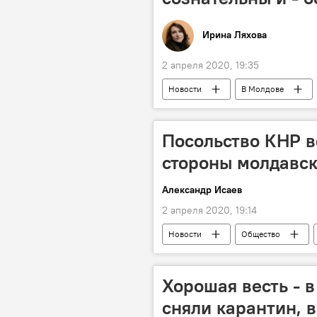
Ирина Ляхова
2 апреля 2020, 19:35
Новости
В Молдове
Вадим Красносельский
кар
чрезвычайное положение
К
Посольство КНР в
стороны молдавск
Александр Исаев
2 апреля 2020, 19:14
Новости
Общество
Хорошая весть - 
сняли карантин, 