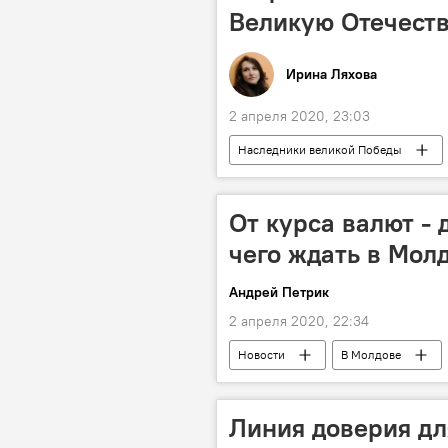
Великую Отечеств
Ирина Ляхова
2 апреля 2020, 23:03
Наследники великой Победы
Наследники Победы
Победа
Великая Победа
ветераны
От курса валют - 
Великая Отечественная война
чего ждать в Мол
Андрей Петрик
2 апреля 2020, 22:34
Новости
В Молдове
Линия доверия дл