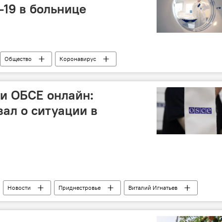
-19 в больнице
Общество
Коронавирус
и ОБСЕ онлайн:
зал о ситуации в
Новости
Приднестровье
Виталий Игнатьев
гулирование
Коронавирус
переговоры