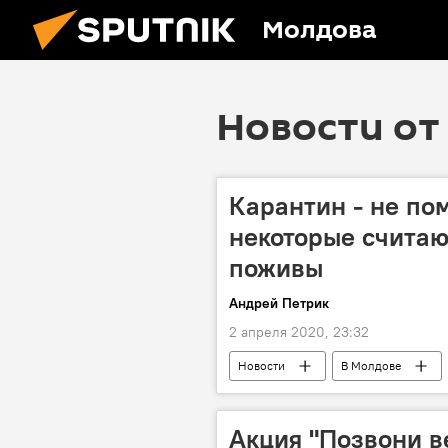
Молдова
Новости от 
Карантин - не по
некоторые считаю
поживы
Андрей Петрик
2 апреля 2020, 23:32
Новости
В Молдове
воровство
полиция
Акция "Позвони в