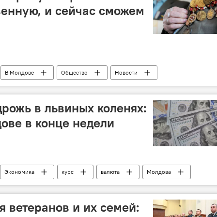
енную, и сейчас сможем
В Молдове
Общество
Новости
-75: летопись памяти и славы
Приднестровье
ветеран
Коронавирус
дрожь в львиных коленях:
дове в конце недели
Экономика
курс
валюта
Молдова
я ветеранов и их семей: