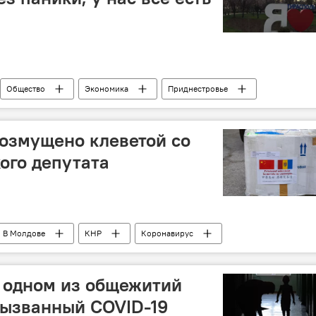
Общество
Экономика
Приднестровье
антин
ЧП
Режим ЧП
оронавирус
озмущено клеветой со
ого депутата
В Молдове
КНР
Коронавирус
в одном из общежитий
вызванный COVID-19