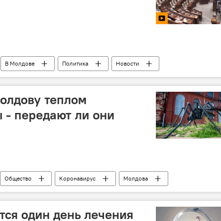
В Молдове
Политика
Новости
олдову теплом
 - передают ли они
Общество
Коронавирус
Молдова
Общество
В мире
тся один день лечения