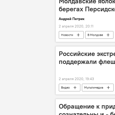
Молдавские яблок
берегах Персидск
Андрей Петрик
2 апреля 2020, 20:11
Новости
В Молдове
ОАЭ
Дубай
статис
Российские экст
поддержали фле
2 апреля 2020, 19:43
Видео
Мультимедиа
Коронавирус
Обращение к прид
сознательны и - б