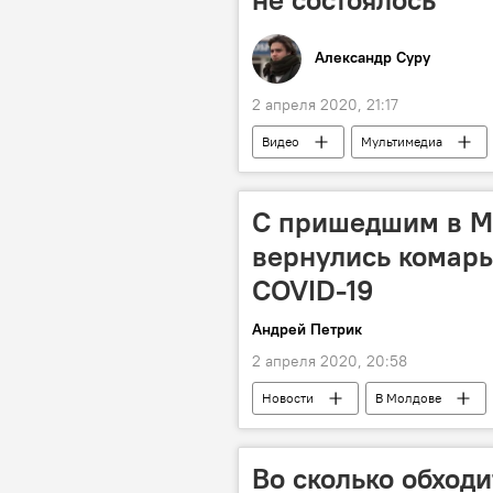
Александр Суру
2 апреля 2020, 21:17
Видео
Мультимедиа
Коронавирус
С пришедшим в М
вернулись комары
COVID-19
Андрей Петрик
2 апреля 2020, 20:58
Новости
В Молдове
передача
комары
Во сколько обходи