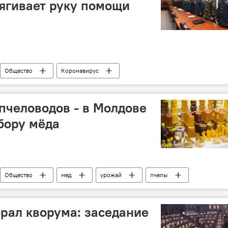
ягивает руку помощи
Общество
Коронавирус
пчеловодов - в Молдове
сбору мёда
Общество
мед
урожай
пчелы
рал кворума: заседание