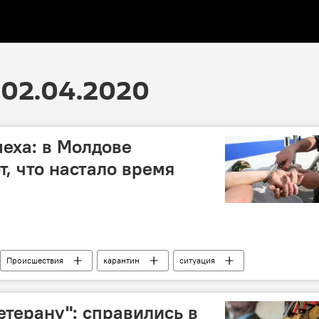
02.04.2020
меха: в Молдове
т, что настало время
Происшествия
карантин
ситуация
расследование
Коронавирус
етерану": справились в