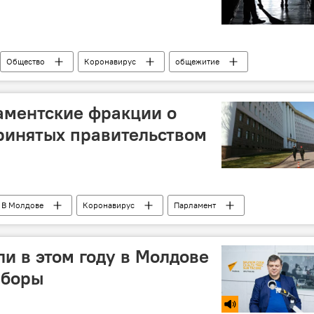
Общество
Коронавирус
общежитие
карантин
аментские фракции о
принятых правительством
В Молдове
Коронавирус
Парламент
ли в этом году в Молдове
ыборы