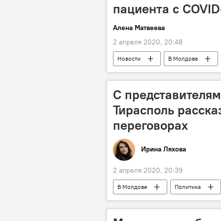
пациента с COVID
Алена Матвеева
2 апреля 2020, 20:48
Новости
В Молдове
С представителям
Тирасполь расска
переговорах
Ирина Ляхова
2 апреля 2020, 20:39
В Молдове
Политика
ОБСЕ
Приднестровское уре